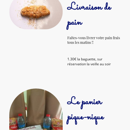
Livraison de
pain
Faites-vous livrer votre pain frais
tous les matins !!
1.30€ la baguette, sur
réservation la veille au soir
Le panier
pique-nique