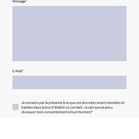
Message
*
E-Mail
*
Je consens par la présente à ce que ces données soient stockées et
traitées dans le but d'établir un contact. Je sais que je peux
révoquer mon consentement à tout moment
*
* Indique les champs obligatoires
Envoyer