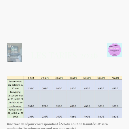
La Tiny Pom d'Happy
LES TARIFS 2026
Une taxe de séjour correspondant à 5% du coût de la nuitée HT sera
appliquée (les mineurs ne sont pas concernés).